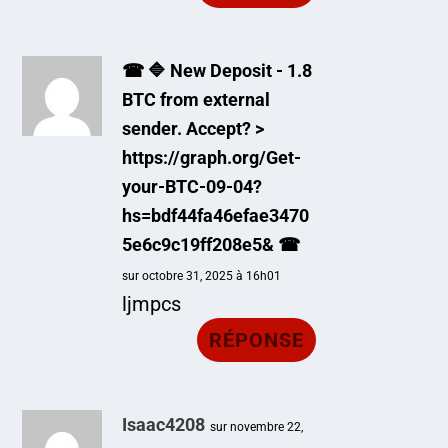
☎ 🔷 New Deposit - 1.8
BTC from external
sender. Accept? >
https://graph.org/Get-
your-BTC-09-04?
hs=bdf44fa46efae3470
5e6c9c19ff208e5& ☎
sur octobre 31, 2025 à 16h01
ljmpcs
RÉPONSE
Isaac4208
sur novembre 22,