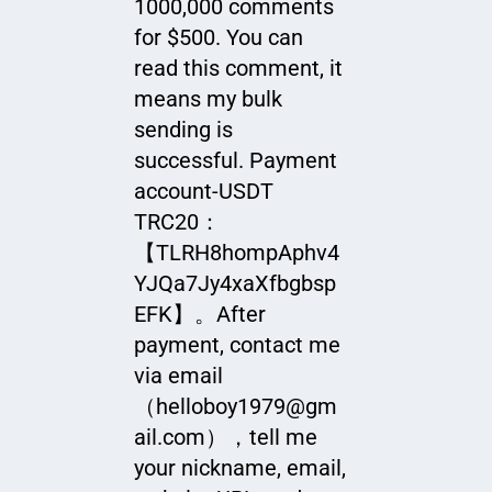
1000,000 comments
for $500. You can
read this comment, it
means my bulk
sending is
successful. Payment
account-USDT
TRC20：
【TLRH8hompAphv4
YJQa7Jy4xaXfbgbsp
EFK】。After
payment, contact me
via email
（helloboy1979@gm
ail.com），tell me
your nickname, email,