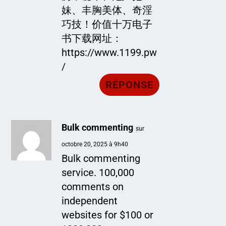
妹、丰胸美体、奇淫
巧技！价值十万电子
书下载网址：
https://www.1199.pw
/
RÉPONSE
Bulk commenting
sur
octobre 20, 2025 à 9h40
Bulk commenting
service. 100,000
comments on
independent
websites for $100 or