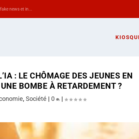
ake news et in...
KIOSQU
L’IA : LE CHÔMAGE DES JEUNES EN
 UNE BOMBE À RETARDEMENT ?
conomie
,
Société
|
0
|