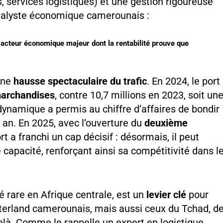
, services logistiques) et une gestion rigoureuse
nalyste économique camerounais :
un acteur économique majeur dont la rentabilité prouve que
une
hausse spectaculaire du trafic
. En 2024, le port
marchandises
, contre 10,7 millions en 2023, soit un
dynamique a permis au chiffre d’affaires de bondir
 an. En 2025, avec l’ouverture du
deuxième
rt a franchi un cap décisif : désormais, il peut
 capacité, renforçant ainsi sa compétitivité dans l
é rare en Afrique centrale, est un
levier clé
pour
interland camerounais, mais aussi ceux du Tchad, d
elà. Comme le rappelle un expert en logistique