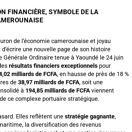
ON FINANCIÈRE, SYMBOLE DE LA
AMEROUNAISE
leuron de l’économie camerounaise et joyau
nt d’écrire une nouvelle page de son histoire
Générale Ordinaire tenue à Yaoundé le 24 juin
 des
résultats financiers exceptionnels
pour
4,02 milliards de FCFA
, en hausse de près de 18 %
aires de
38,97 milliards de FCFA
, soit une
onsolidé à
194,85 milliards de FCFA
viennent
 de ce complexe portuaire stratégique.
sard. Elles reflètent une
stratégie gagnante
,
maritime, la diversification des revenus